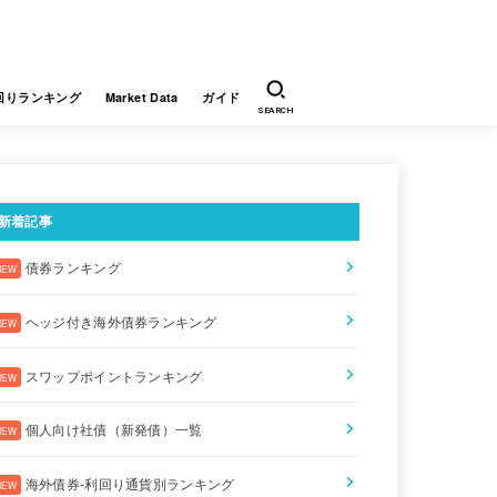
回りランキング
Market Data
ガイド
SEARCH
新着記事
債券ランキング
ヘッジ付き海外債券ランキング
スワップポイントランキング
個人向け社債（新発債）一覧
海外債券-利回り通貨別ランキング