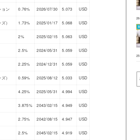
ション
0.76%
2026/07/30
5.073
USD
2
ンズ）
1.73%
2025/01/17
5.068
USD
2%
2025/02/15
5.063
USD
2.5%
2024/05/31
5.059
USD
2
2.25%
2024/12/31
5.059
USD
ンズ）
0.59%
2025/08/12
5.033
USD
4.25%
2025/05/31
4.994
USD
3.875%
2043/02/15
4.949
USD
2.75%
2042/08/15
4.947
USD
2.5%
2045/02/15
4.919
USD