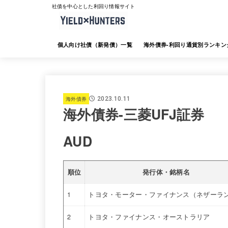
社債を中心とした利回り情報サイト
個人向け社債（新発債）一覧
海外債券-利回り通貨別ランキン
海外債券-JTG証券
海外債券-大和証券
海外債券-SMBC日興証券
海外債券-みずほ証券
海外債券-三菱UFJ証券
海外債券-楽天証券
海外債券-SBI証券
海外債券-野村証券
海外債券
2023.10.11
海外債券-三菱UFJ証券
AUD
順位
発行体・銘柄名
1
トヨタ・モーター・ファイナンス（ネザーラ
2
トヨタ・ファイナンス・オーストラリア