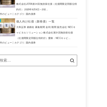
株式会社JERA第31回無担保社債（社債間限定同順位特
約付） 2025年6月9日～202...
6件のビュー
|
カテゴリ:
国内債券
個人向け社債（新発債）一覧
大和証券 銘柄名 募集期間 金利 期間 販売会社 NECキ
ャピタルソリューション株式会社第31回無担保社債
（社債間限定同順位特約付）愛称：NECキャピ...
5件のビュー
|
カテゴリ:
国内債券
検
索: