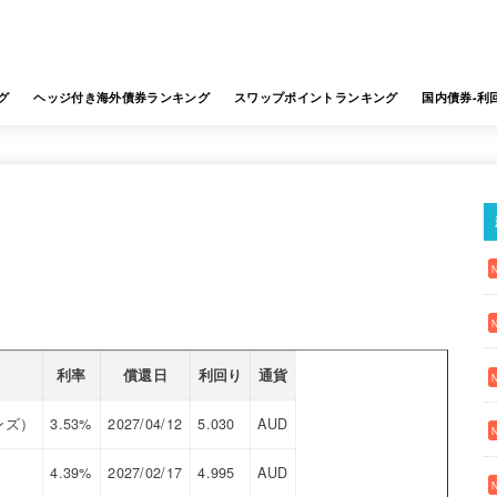
グ
ヘッジ付き海外債券ランキング
スワップポイントランキング
国内債券-利
利率
償還日
利回り
通貨
ンズ）
3.53%
2027/04/12
5.030
AUD
4.39%
2027/02/17
4.995
AUD