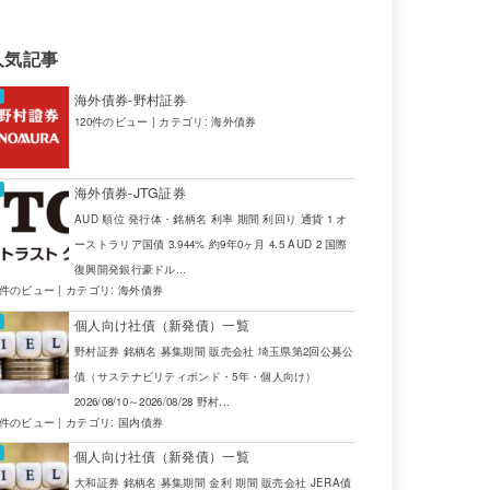
人気記事
海外債券-野村証券
120件のビュー
|
カテゴリ:
海外債券
海外債券-JTG証券
AUD 順位 発行体・銘柄名 利率 期間 利回り 通貨 1 オ
ーストラリア国債 3.944% 約9年0ヶ月 4.5 AUD 2 国際
復興開発銀行豪ドル...
4件のビュー
|
カテゴリ:
海外債券
個人向け社債（新発債）一覧
野村証券 銘柄名 募集期間 販売会社 埼玉県第2回公募公
債（サステナビリティボンド・5年・個人向け）
2026/08/10～2026/08/28 野村...
2件のビュー
|
カテゴリ:
国内債券
個人向け社債（新発債）一覧
大和証券 銘柄名 募集期間 金利 期間 販売会社 JERA債