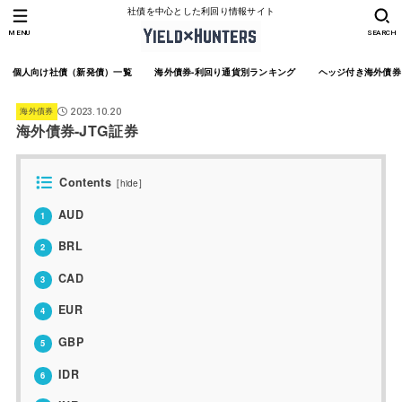
社債を中心とした利回り情報サイト
MENU
SEARCH
個人向け社債（新発債）一覧
海外債券-利回り通貨別ランキング
ヘッジ付き海外債券
海外債券
2023.10.20
海外債券-JTG証券
Contents
[
hide
]
AUD
1
BRL
2
CAD
3
EUR
4
GBP
5
IDR
6