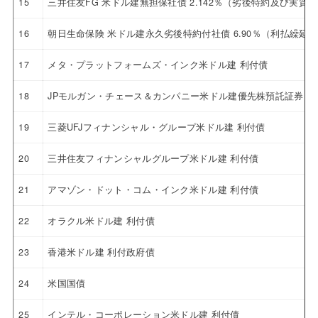
15
三井住友FG 米ドル建無担保社債 2.142％（劣後特約及び実質破
16
朝日生命保険 米ドル建永久劣後特約付社債 6.90％（利払繰延
17
メタ・プラットフォームズ・インク米ドル建 利付債
18
JPモルガン・チェース＆カンパニー米ドル建優先株預託証券 4.6
19
三菱UFJフィナンシャル・グループ米ドル建 利付債
20
三井住友フィナンシャルグループ米ドル建 利付債
21
アマゾン・ドット・コム・インク米ドル建 利付債
22
オラクル米ドル建 利付債
23
香港米ドル建 利付政府債
24
米国国債
25
インテル・コーポレーション米ドル建 利付債