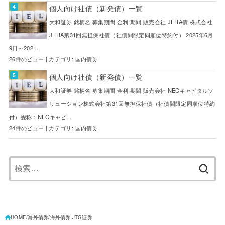
個人向け社債（新発債）一覧
大和証券 銘柄名 募集期間 金利 期間 販売会社 JERA債 株式会社
JERA第31回無担保社債（社債間限定同順位特約付） 2025年6月
9日～202...
26件のビュー
|
カテゴリ:
国内債券
個人向け社債（新発債）一覧
大和証券 銘柄名 募集期間 金利 期間 販売会社 NECキャピタルソ
リューション株式会社第31回無担保社債（社債間限定同順位特約
付）愛称：NECキャピ...
24件のビュー
|
カテゴリ:
国内債券
検
索:
HOME
海外債券
海外債券-JTG証券