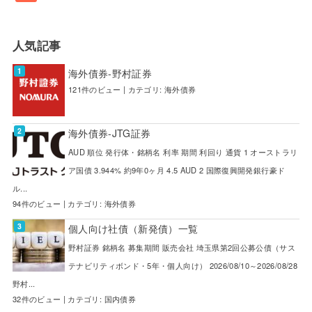
人気記事
海外債券-野村証券
121件のビュー
|
カテゴリ:
海外債券
海外債券-JTG証券
AUD 順位 発行体・銘柄名 利率 期間 利回り 通貨 1 オーストラリ
ア国債 3.944% 約9年0ヶ月 4.5 AUD 2 国際復興開発銀行豪ド
ル...
94件のビュー
|
カテゴリ:
海外債券
個人向け社債（新発債）一覧
野村証券 銘柄名 募集期間 販売会社 埼玉県第2回公募公債（サス
テナビリティボンド・5年・個人向け） 2026/08/10～2026/08/28
野村...
32件のビュー
|
カテゴリ:
国内債券