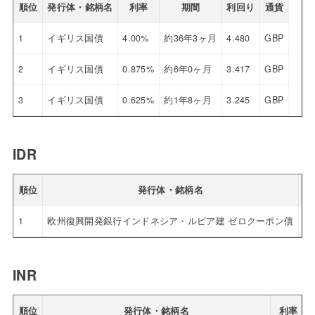
順位
発行体・銘柄名
利率
期間
利回り
通貨
1
イギリス国債
4.00%
約36年3ヶ月
4.480
GBP
2
イギリス国債
0.875%
約6年0ヶ月
3.417
GBP
3
イギリス国債
0.625%
約1年8ヶ月
3.245
GBP
IDR
順位
発行体・銘柄名
1
欧州復興開発銀行インドネシア・ルピア建 ゼロクーポン債
0.
INR
順位
発行体・銘柄名
利率