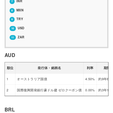
INR
7
MXN
8
TRY
9
USD
10
ZAR
11
AUD
順位
発行体・銘柄名
利率
期間
1
オーストラリア国債
4.50%
約9年6ヶ
2
国際復興開発銀行豪ドル建 ゼロクーポン債
0.00%
約3年1ヶ
BRL