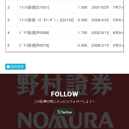
2
ﾌﾗﾝｽ国債[Q1501]
1.500
2031/5/25
7年7ヶ月
3
ﾌﾗﾝｽ国債（ｾﾞﾛｸｰﾎﾟﾝ）[Q2132]
0.000
2029/4/25
5年6ヶ月
4
ﾄﾞｲﾂ国債[R0398]
1.700
2032/8/15
8年9ヶ月
5
ﾄﾞｲﾂ国債[R0279]
0.500
2028/2/15
4年3ヶ月
海外債券
FOLLOW