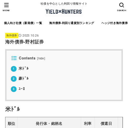
社債を中心とした利回り情報サイト
MENU
SEARCH
個人向け社債（新発債）一覧
海外債券-利回り通貨別ランキング
ヘッジ付き海外債券
海外債券
2023.10.26
海外債券-野村証券
Contents
[
hide
]
米ﾄﾞﾙ
1
豪ﾄﾞﾙ
2
ﾕｰﾛ
3
米ﾄﾞﾙ
順位
発行体・銘柄名
利率
償還日