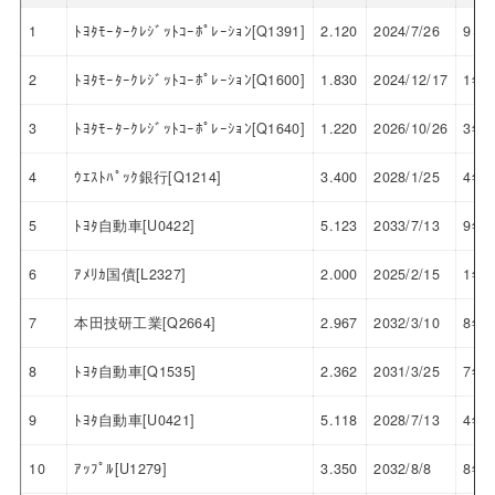
1
ﾄﾖﾀﾓｰﾀｰｸﾚｼﾞｯﾄｺｰﾎﾟﾚｰｼｮﾝ[Q1391]
2.120
2024/7/26
9ヶ
2
ﾄﾖﾀﾓｰﾀｰｸﾚｼﾞｯﾄｺｰﾎﾟﾚｰｼｮﾝ[Q1600]
1.830
2024/12/17
1年
3
ﾄﾖﾀﾓｰﾀｰｸﾚｼﾞｯﾄｺｰﾎﾟﾚｰｼｮﾝ[Q1640]
1.220
2026/10/26
3年
4
ｳｴｽﾄﾊﾟｯｸ銀行[Q1214]
3.400
2028/1/25
4年
5
ﾄﾖﾀ自動車[U0422]
5.123
2033/7/13
9年
6
ｱﾒﾘｶ国債[L2327]
2.000
2025/2/15
1年
7
本田技研工業[Q2664]
2.967
2032/3/10
8年
8
ﾄﾖﾀ自動車[Q1535]
2.362
2031/3/25
7年
9
ﾄﾖﾀ自動車[U0421]
5.118
2028/7/13
4年
10
ｱｯﾌﾟﾙ[U1279]
3.350
2032/8/8
8年