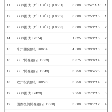
11
ｱﾒﾘｶ国債（ｾﾞﾛｸｰﾎﾟﾝ）[L9551]
0.000
2024/11/15
1年
12
ｱﾒﾘｶ国債（ｾﾞﾛｸｰﾎﾟﾝ）[L9062]
0.000
2025/2/15
1年
13
ｱﾒﾘｶ国債（ｾﾞﾛｸｰﾎﾟﾝ）[L9568]
0.000
2026/2/15
2年
14
ｱﾒﾘｶ国債[L2374]
1.625
2026/2/15
2年
15
米州開発銀行[U0604]
4.500
2033/9/13
9年
16
ｱｼﾞｱ開発銀行[U0383]
3.875
2033/6/14
9年
17
ｱｼﾞｱ開発銀行[U0343]
3.750
2028/4/25
4年
18
欧州投資銀行[U0290]
3.750
2033/2/14
9年
19
ｱﾒﾘｶ国債[L2423]
2.250
2027/2/15
3年
19
国際復興開発銀行[U0388]
3.500
2028/7/12
4年