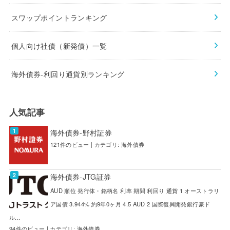
スワップポイントランキング
個人向け社債（新発債）一覧
海外債券-利回り通貨別ランキング
人気記事
海外債券-野村証券
121件のビュー
|
カテゴリ:
海外債券
海外債券-JTG証券
AUD 順位 発行体・銘柄名 利率 期間 利回り 通貨 1 オーストラリ
ア国債 3.944% 約9年0ヶ月 4.5 AUD 2 国際復興開発銀行豪ド
ル...
94件のビュー
|
カテゴリ:
海外債券