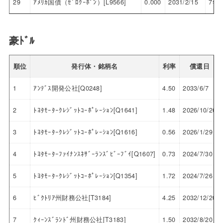
29
ｱﾒﾘｶ国債（ｾﾞﾛｸｰﾎﾟﾝ）[L9566]
0.000
2031/2/15
7年
豪ﾄﾞﾙ
順位
発行体・銘柄名
利率
償還日
1
ｱﾝﾃﾞｽ開発公社[Q0248]
4.50
2033/6/7
2
ﾄﾖﾀﾓｰﾀｰｸﾚｼﾞｯﾄｺｰﾎﾟﾚｰｼｮﾝ[Q1641]
1.48
2026/10/26
3
ﾄﾖﾀﾓｰﾀｰｸﾚｼﾞｯﾄｺｰﾎﾟﾚｰｼｮﾝ[Q1616]
0.56
2026/1/29
4
ﾄﾖﾀﾓｰﾀｰﾌｧｲﾅﾝｽﾈｻﾞｰﾗﾝｽﾞﾋﾞｰﾌﾞｲ[Q1607]
0.73
2024/7/30
5
ﾄﾖﾀﾓｰﾀｰｸﾚｼﾞｯﾄｺｰﾎﾟﾚｰｼｮﾝ[Q1354]
1.72
2024/7/26
6
ﾋﾞｸﾄﾘｱ州財務公社[T3184]
4.25
2032/12/20
7
ｸｨｰﾝｽﾞﾗﾝﾄﾞ州財務公社[T3183]
1.50
2032/8/20