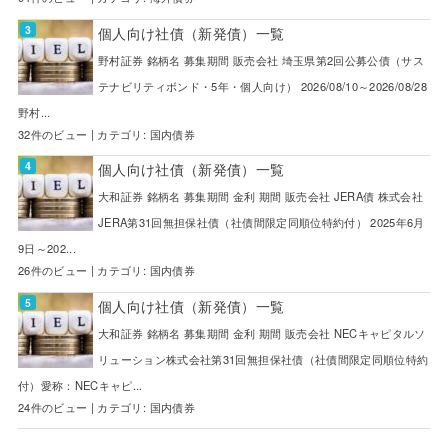
個人向け社債（新発債）一覧
野村証券 銘柄名 募集期間 販売会社 埼玉県第2回公募公債（サス
テナビリティボンド・5年・個人向け） 2026/08/10～2026/08/28
野村...
32件のビュー
|
カテゴリ:
国内債券
個人向け社債（新発債）一覧
大和証券 銘柄名 募集期間 金利 期間 販売会社 JERA債 株式会社
JERA第31回無担保社債（社債間限定同順位特約付） 2025年6月
9日～202...
26件のビュー
|
カテゴリ:
国内債券
個人向け社債（新発債）一覧
大和証券 銘柄名 募集期間 金利 期間 販売会社 NECキャピタルソ
リューション株式会社第31回無担保社債（社債間限定同順位特約
付）愛称：NECキャピ...
24件のビュー
|
カテゴリ:
国内債券