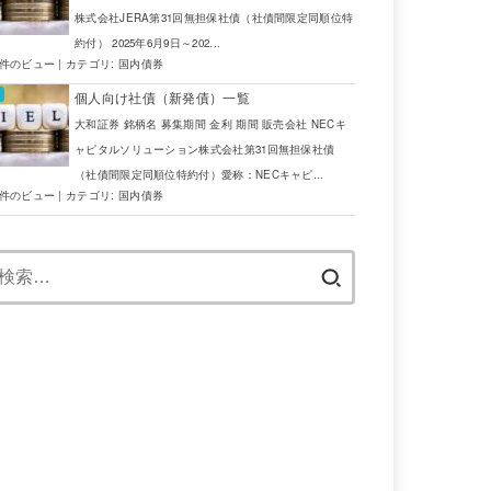
株式会社JERA第31回無担保社債（社債間限定同順位特
約付） 2025年6月9日～202...
5件のビュー
|
カテゴリ:
国内債券
個人向け社債（新発債）一覧
大和証券 銘柄名 募集期間 金利 期間 販売会社 NECキ
ャピタルソリューション株式会社第31回無担保社債
（社債間限定同順位特約付）愛称：NECキャピ...
4件のビュー
|
カテゴリ:
国内債券
検
索: