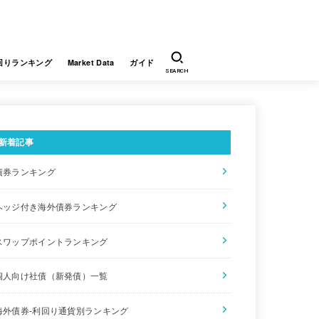
回りランキング
Market Data
ガイド
SEARCH
新着記事
債券ランキング
ヘッジ付き海外債券ランキング
スワップポイントランキング
個人向け社債（新発債）一覧
海外債券-利回り通貨別ランキング