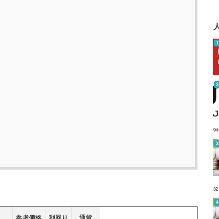
9
3
還
参考価格
利回り
通貨