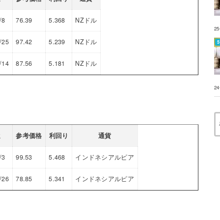
/8
76.39
5.368
NZドル
2
/25
97.42
5.239
NZドル
/14
87.56
5.181
NZドル
2
還
参考価格
利回り
通貨
/3
99.53
5.468
インドネシアルピア
/26
78.85
5.341
インドネシアルピア