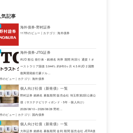
人気記事
海外債券-野村証券
117件のビュー
|
カテゴリ:
海外債券
海外債券-JTG証券
AUD 順位 発行体・銘柄名 利率 期間 利回り 通貨 1 オ
ーストラリア国債 3.944% 約9年0ヶ月 4.5 AUD 2 国際
復興開発銀行豪ドル...
4件のビュー
|
カテゴリ:
海外債券
個人向け社債（新発債）一覧
野村証券 銘柄名 募集期間 販売会社 埼玉県第2回公募公
債（サステナビリティボンド・5年・個人向け）
2026/08/10～2026/08/28 野村...
2件のビュー
|
カテゴリ:
国内債券
個人向け社債（新発債）一覧
大和証券 銘柄名 募集期間 金利 期間 販売会社 JERA債