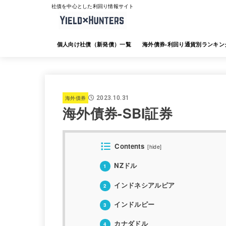
社債を中心とした利回り情報サイト
個人向け社債（新発債）一覧
海外債券-利回り通貨別ランキン
海外債券-JTG証券
海外債券-大和証券
海外債券-SMBC日興証券
海外債券-みずほ証券
海外債券-三菱UFJ証券
海外債券-楽天証券
海外債券-SBI証券
海外債券-野村証券
海外債券
2023.10.31
海外債券-SBI証券
Contents
[
hide
]
NZドル
1
インドネシアルピア
2
インドルピー
3
カナダドル
4