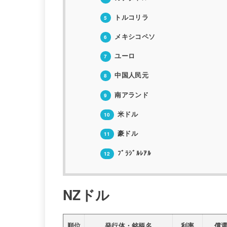
トルコリラ
5
メキシコペソ
6
ユーロ
7
中国人民元
8
南アランド
9
米ドル
10
豪ドル
11
ﾌﾞﾗｼﾞﾙﾚｱﾙ
12
NZドル
順位
発行体・銘柄名
利率
償