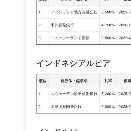
1
フィンランド地方金融公社
0.500%
2029/8
2
米州開発銀行
4.750%
2030/1
3
ニュージーランド国債
3.500%
2033/4
インドネシアルピア
順位
発行体・銘柄名
利率
償
1
スウェーデン輸出信用銀行
5.200%
2025/9
2
国際復興開発銀行
0.000%
2028/5