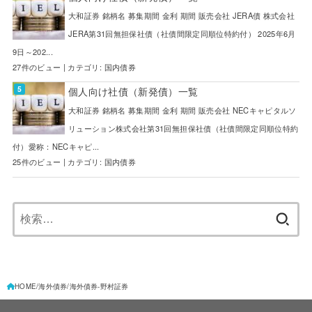
大和証券 銘柄名 募集期間 金利 期間 販売会社 JERA債 株式会社
JERA第31回無担保社債（社債間限定同順位特約付） 2025年6月
9日～202...
27件のビュー
|
カテゴリ:
国内債券
個人向け社債（新発債）一覧
大和証券 銘柄名 募集期間 金利 期間 販売会社 NECキャピタルソ
リューション株式会社第31回無担保社債（社債間限定同順位特約
付）愛称：NECキャピ...
25件のビュー
|
カテゴリ:
国内債券
検
索:
HOME
海外債券
海外債券-野村証券