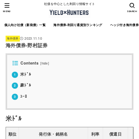
社債を中心とした利回り情報サイト
MENU
SEARCH
個人向け社債（新発債）一覧
海外債券-利回り通貨別ランキング
ヘッジ付き海外債券
海外債券
2023.11.10
海外債券-野村証券
Contents
[
hide
]
米ﾄﾞﾙ
1
豪ﾄﾞﾙ
2
ﾕｰﾛ
3
米ﾄﾞﾙ
順位
発行体・銘柄名
利率
償還日