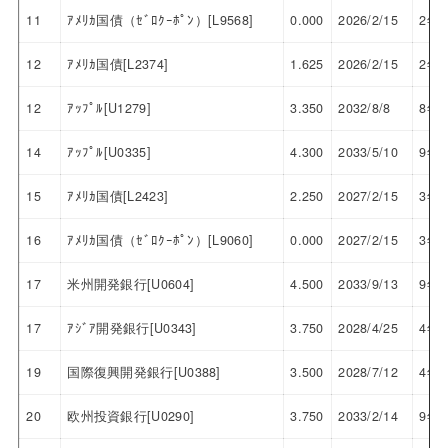
11
ｱﾒﾘｶ国債（ｾﾞﾛｸｰﾎﾟﾝ）[L9568]
0.000
2026/2/15
2年
12
ｱﾒﾘｶ国債[L2374]
1.625
2026/2/15
2年
12
ｱｯﾌﾟﾙ[U1279]
3.350
2032/8/8
8年
14
ｱｯﾌﾟﾙ[U0335]
4.300
2033/5/10
9年
15
ｱﾒﾘｶ国債[L2423]
2.250
2027/2/15
3年
16
ｱﾒﾘｶ国債（ｾﾞﾛｸｰﾎﾟﾝ）[L9060]
0.000
2027/2/15
3年
17
米州開発銀行[U0604]
4.500
2033/9/13
9年
17
ｱｼﾞｱ開発銀行[U0343]
3.750
2028/4/25
4年
19
国際復興開発銀行[U0388]
3.500
2028/7/12
4年
20
欧州投資銀行[U0290]
3.750
2033/2/14
9年