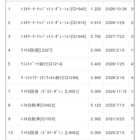
1
ﾄﾖﾀﾓｰﾀｰｸﾚｼﾞｯﾄｺｰﾎﾟﾚｰｼｮﾝ[Q1640]
1.220
2026/10/26
2年
2
ﾄﾖﾀﾓｰﾀｰｸﾚｼﾞｯﾄｺｰﾎﾟﾚｰｼｮﾝ[Q1615]
0.610
2026/1/29
2年
3
ﾄﾖﾀﾓｰﾀｰｸﾚｼﾞｯﾄｺｰﾎﾟﾚｰｼｮﾝ[Q1649]
3.700
2027/7/22
3年
4
ｱﾒﾘｶ国債[L2327]
2.000
2025/2/15
1年
5
ｳｴｽﾄﾊﾟｯｸ銀行[Q1214]
3.400
2028/1/25
4年
6
ｵｰｽﾄﾗﾘｱ･ｺﾓﾝｳｪﾙｽ銀行[Q1289]
3.900
2028/3/16
4年
7
ｱﾒﾘｶ国債（ｾﾞﾛｸｰﾎﾟﾝ）[L9551]
0.000
2024/11/15
1年
8
ﾄﾖﾀ自動車[U0422]
5.123
2033/7/13
9年
9
ﾄﾖﾀ自動車[Q1535]
2.362
2031/3/25
7年
10
ｱﾒﾘｶ国債（ｾﾞﾛｸｰﾎﾟﾝ）[L9062]
0.000
2025/2/15
1年