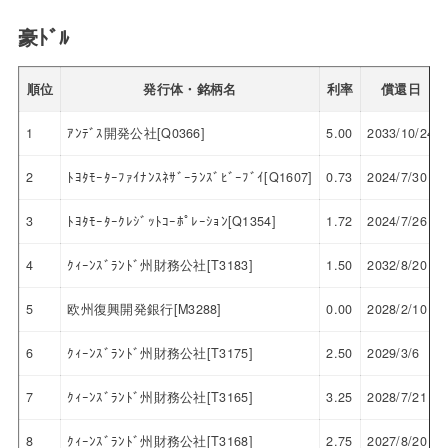
豪ﾄﾞﾙ
順位
発行体・銘柄名
利率
償還日
1
ｱﾝﾃﾞｽ開発公社[Q0366]
5.00
2033/10/24
2
ﾄﾖﾀﾓｰﾀｰﾌｧｲﾅﾝｽﾈｻﾞｰﾗﾝｽﾞﾋﾞｰﾌﾞｲ[Q1607]
0.73
2024/7/30
3
ﾄﾖﾀﾓｰﾀｰｸﾚｼﾞｯﾄｺｰﾎﾟﾚｰｼｮﾝ[Q1354]
1.72
2024/7/26
4
ｸｨｰﾝｽﾞﾗﾝﾄﾞ州財務公社[T3183]
1.50
2032/8/20
5
欧州復興開発銀行[M3288]
0.00
2028/2/10
6
ｸｨｰﾝｽﾞﾗﾝﾄﾞ州財務公社[T3175]
2.50
2029/3/6
7
ｸｨｰﾝｽﾞﾗﾝﾄﾞ州財務公社[T3165]
3.25
2028/7/21
8
ｸｨｰﾝｽﾞﾗﾝﾄﾞ州財務公社[T3168]
2.75
2027/8/20