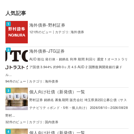
人気記事
海外債券-野村証券
121件のビュー
|
カテゴリ:
海外債券
海外債券-JTG証券
AUD 順位 発行体・銘柄名 利率 期間 利回り 通貨 1 オーストラリ
ア国債 3.944% 約9年0ヶ月 4.5 AUD 2 国際復興開発銀行豪ド
ル...
94件のビュー
|
カテゴリ:
海外債券
個人向け社債（新発債）一覧
野村証券 銘柄名 募集期間 販売会社 埼玉県第2回公募公債（サス
テナビリティボンド・5年・個人向け） 2026/08/10～2026/08/28
野村...
32件のビュー
|
カテゴリ:
国内債券
個人向け社債（新発債）一覧