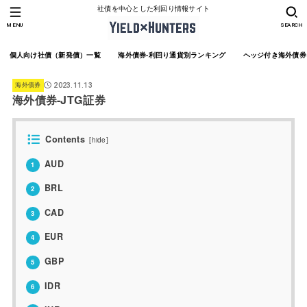
社債を中心とした利回り情報サイト
MENU
SEARCH
個人向け社債（新発債）一覧
海外債券-利回り通貨別ランキング
ヘッジ付き海外債券
海外債券
2023.11.13
海外債券-JTG証券
Contents
[
hide
]
AUD
1
BRL
2
CAD
3
EUR
4
GBP
5
IDR
6