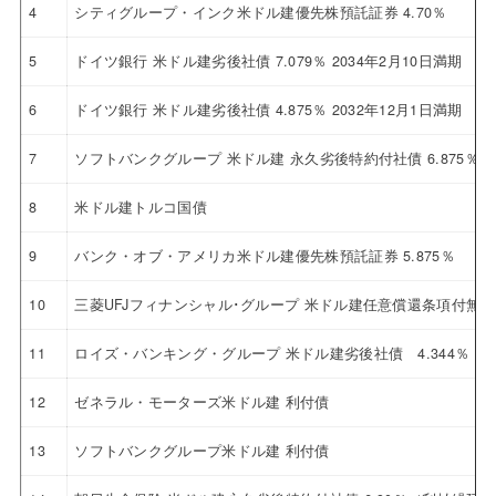
4
シティグループ・インク米ドル建優先株預託証券 4.70％
5
ドイツ銀行 米ドル建劣後社債 7.079％ 2034年2月10日満期
6
ドイツ銀行 米ドル建劣後社債 4.875％ 2032年12月1日満期
7
ソフトバンクグループ 米ドル建 永久劣後特約付社債 6.875％
8
米ドル建トルコ国債
9
バンク・オブ・アメリカ米ドル建優先株預託証券 5.875％
10
三菱UFJフィナンシャル･グループ 米ドル建任意償還条項付無
11
ロイズ・バンキング・グループ 米ドル建劣後社債 4.344％ 20
12
ゼネラル・モーターズ米ドル建 利付債
13
ソフトバンクグループ米ドル建 利付債