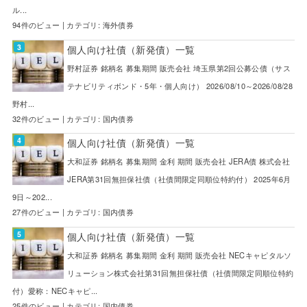
ル...
94件のビュー
|
カテゴリ:
海外債券
個人向け社債（新発債）一覧
野村証券 銘柄名 募集期間 販売会社 埼玉県第2回公募公債（サス
テナビリティボンド・5年・個人向け） 2026/08/10～2026/08/28
野村...
32件のビュー
|
カテゴリ:
国内債券
個人向け社債（新発債）一覧
大和証券 銘柄名 募集期間 金利 期間 販売会社 JERA債 株式会社
JERA第31回無担保社債（社債間限定同順位特約付） 2025年6月
9日～202...
27件のビュー
|
カテゴリ:
国内債券
個人向け社債（新発債）一覧
大和証券 銘柄名 募集期間 金利 期間 販売会社 NECキャピタルソ
リューション株式会社第31回無担保社債（社債間限定同順位特約
付）愛称：NECキャピ...
25件のビュー
|
カテゴリ:
国内債券