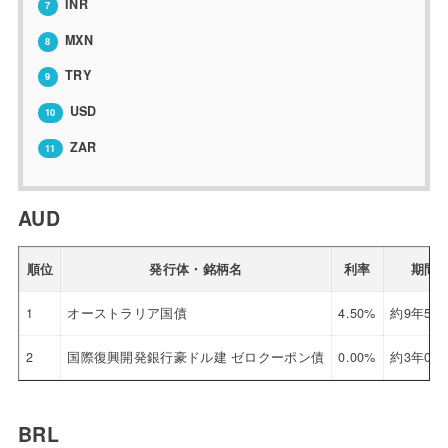
INR
7
MXN
8
TRY
9
USD
10
ZAR
11
AUD
順位
発行体・銘柄名
利率
期間
1
オーストラリア国債
4.50%
約9年5ヶ
2
国際復興開発銀行豪ドル建 ゼロクーポン債
0.00%
約3年0ヶ
BRL