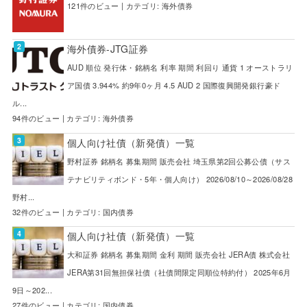
121件のビュー
|
カテゴリ:
海外債券
海外債券-JTG証券
AUD 順位 発行体・銘柄名 利率 期間 利回り 通貨 1 オーストラリ
ア国債 3.944% 約9年0ヶ月 4.5 AUD 2 国際復興開発銀行豪ド
ル...
94件のビュー
|
カテゴリ:
海外債券
個人向け社債（新発債）一覧
野村証券 銘柄名 募集期間 販売会社 埼玉県第2回公募公債（サス
テナビリティボンド・5年・個人向け） 2026/08/10～2026/08/28
野村...
32件のビュー
|
カテゴリ:
国内債券
個人向け社債（新発債）一覧
大和証券 銘柄名 募集期間 金利 期間 販売会社 JERA債 株式会社
JERA第31回無担保社債（社債間限定同順位特約付） 2025年6月
9日～202...
27件のビュー
|
カテゴリ:
国内債券