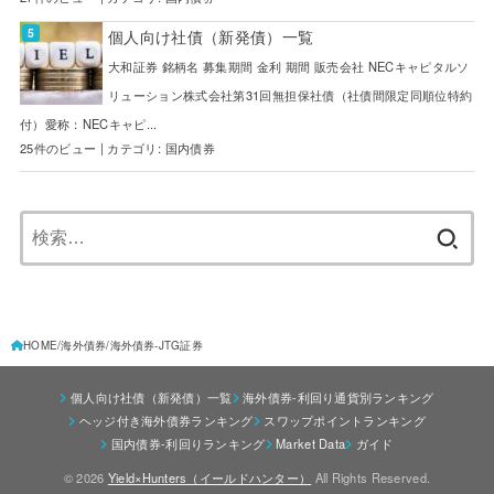
個人向け社債（新発債）一覧
大和証券 銘柄名 募集期間 金利 期間 販売会社 NECキャピタルソ
リューション株式会社第31回無担保社債（社債間限定同順位特約
付）愛称：NECキャピ...
25件のビュー
|
カテゴリ:
国内債券
検
索:
HOME
海外債券
海外債券-JTG証券
個人向け社債（新発債）一覧
海外債券-利回り通貨別ランキング
ヘッジ付き海外債券ランキング
スワップポイントランキング
国内債券-利回りランキング
Market Data
ガイド
© 2026
Yield×Hunters（イールドハンター）
All Rights Reserved.