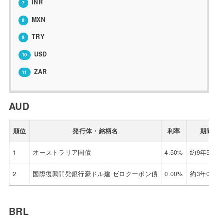
INR
7
MXN
8
TRY
9
USD
10
ZAR
11
AUD
順位
発行体・銘柄名
利率
期間
1
オーストラリア国債
4.50%
約9年5ヶ
2
国際復興開発銀行豪ドル建 ゼロクーポン債
0.00%
約3年0ヶ
BRL