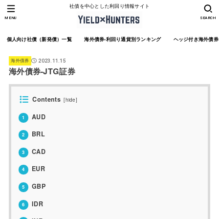
社債を中心とした利回り情報サイト
MENU
SEARCH
個人向け社債（新発債）一覧
海外債券-利回り通貨別ランキング
ヘッジ付き海外債券
海外債券
2023.11.15
海外債券-JTG証券
Contents
[
hide
]
AUD
1
BRL
2
CAD
3
EUR
4
GBP
5
IDR
6