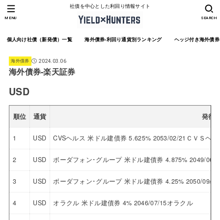
社債を中心とした利回り情報サイト
MENU
SEARCH
個人向け社債（新発債）一覧
海外債券-利回り通貨別ランキング
ヘッジ付き海外債券
海外債券
2024.03.06
海外債券-楽天証券
USD
順位
通貨
発行
1
USD
CVSヘルス 米ドル建債券 5.625% 2053/02/21ＣＶＳヘ
2
USD
ボーダフォン･グループ 米ドル建債券 4.875% 2049/0
3
USD
ボーダフォン･グループ 米ドル建債券 4.25% 2050/09
4
USD
オラクル 米ドル建債券 4% 2046/07/15オラクル