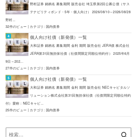
野村証券 銘柄名 募集期間 販売会社 埼玉県第2回公募公債（サス
テナビリティボンド・5年・個人向け） 2026/08/10～2026/08/28
野村...
32件のビュー
|
カテゴリ:
国内債券
個人向け社債（新発債）一覧
大和証券 銘柄名 募集期間 金利 期間 販売会社 JERA債 株式会社
JERA第31回無担保社債（社債間限定同順位特約付） 2025年6月
9日～202...
27件のビュー
|
カテゴリ:
国内債券
個人向け社債（新発債）一覧
大和証券 銘柄名 募集期間 金利 期間 販売会社 NECキャピタルソ
リューション株式会社第31回無担保社債（社債間限定同順位特約
付）愛称：NECキャピ...
25件のビュー
|
カテゴリ:
国内債券
検