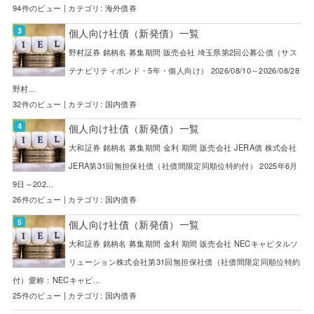
94件のビュー
|
カテゴリ:
海外債券
個人向け社債（新発債）一覧
野村証券 銘柄名 募集期間 販売会社 埼玉県第2回公募公債（サス
テナビリティボンド・5年・個人向け） 2026/08/10～2026/08/28
野村...
32件のビュー
|
カテゴリ:
国内債券
個人向け社債（新発債）一覧
大和証券 銘柄名 募集期間 金利 期間 販売会社 JERA債 株式会社
JERA第31回無担保社債（社債間限定同順位特約付） 2025年6月
9日～202...
26件のビュー
|
カテゴリ:
国内債券
個人向け社債（新発債）一覧
大和証券 銘柄名 募集期間 金利 期間 販売会社 NECキャピタルソ
リューション株式会社第31回無担保社債（社債間限定同順位特約
付）愛称：NECキャピ...
25件のビュー
|
カテゴリ:
国内債券